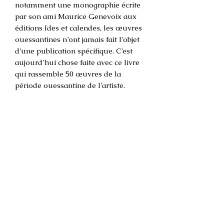
notamment une monographie écrite
par son ami Maurice Genevoix aux
éditions Ides et calendes, les œuvres
ouessantines n’ont jamais fait l’objet
d’une publication spécifique. C’est
aujourd’hui chose faite avec ce livre
qui rassemble 50 œuvres de la
période ouessantine de l’artiste.
Ce catalogue a été édité à l’occasion
de l’exposition organisée par
l’association Ar(t) Stiff du 2 août au
30 septembre 2021 au phare du Stiff,
sur l’île d’Ouessant. Il a reçu le
soutien de Wisetec Group.
Les auteurs
Textes : Élisabeth Caillard Laurent et
Hélène Prigent
80 pages, 50 œuvres, 71 illustrations,