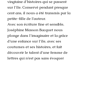
vingtaine d’histoires qui se passent
sur l’île. Conservé pendant presque
cent ans, il nous a été transmis par la
petite-fille de l’auteur.
Avec son écriture fine et sensible,
Joséphine Masson Bacquet nous
plonge dans l’imaginaire et la grâce
d’une enfance sur l’île, avec ses
coutumes et ses histoires, et fait
découvrir le talent d’une femme de
lettres qui n’est pas sans évoquer
Colette. Pierre-André Weitz et
Olivier Py ont tellement aimé ces
histoires
qu’ils ont voulu participer à leur
publication, le premier avec des
dessins, le second avec une préface –
une magnifique collaboration.
Les auteurs