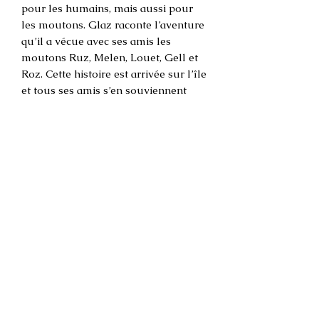
pour les humains, mais aussi pour
les moutons. Glaz raconte l’aventure
qu’il a vécue avec ses amis les
moutons Ruz, Melen, Louet, Gell et
Roz. Cette histoire est arrivée sur l’île
et tous ses amis s’en souviennent
encore, «elle est terrible, elle est à
faire peur, à vous dresser les
cheveux sur la tête» se rappelle
Glaz, avec une drôle d’étincelle dans
les yeux...
Les auteurs
Texte : Pascal Millet
Illustrations : Frédéric Célestin
64 pages, format : 16 x 16 cm
ISBN : 978-2-494215-03-0
Éditions Les îliennes, 2025