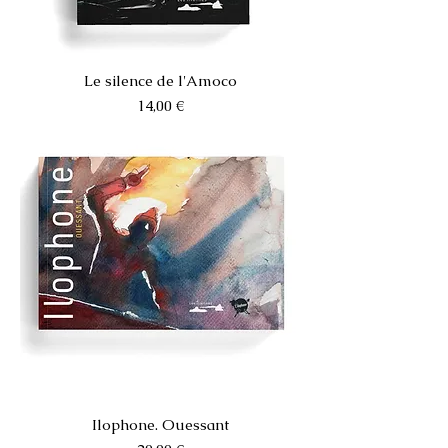
Le silence de l'Amoco
Prix
14,00 €
Ilophone. Ouessant