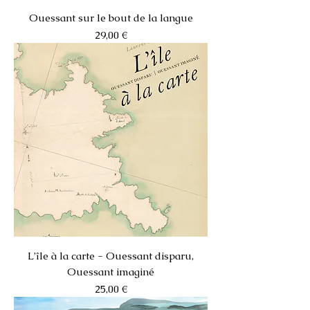
Ouessant sur le bout de la langue
Prix
29,00 €
L’île à la carte - Ouessant disparu,
Ouessant imaginé
Prix
25,00 €