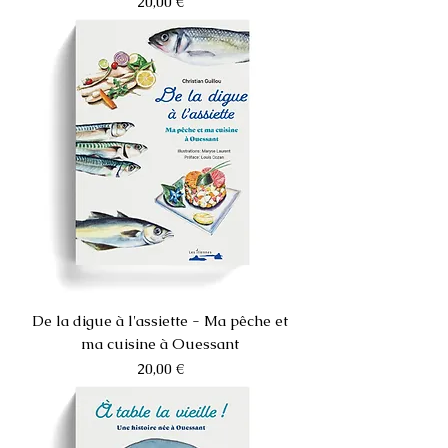
Prix
20,00 €
De la digue à l'assiette - Ma pêche et
ma cuisine à Ouessant
Prix
20,00 €